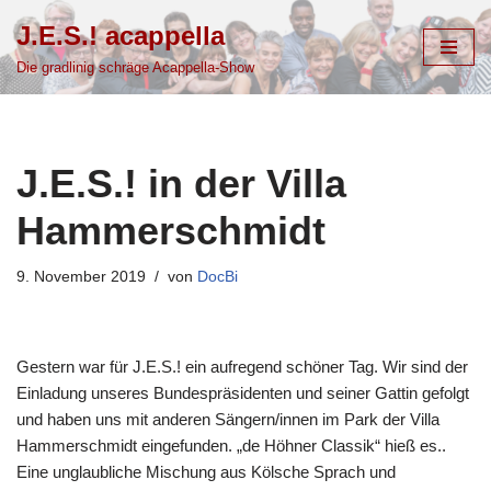
J.E.S.! acappella
Zum
Die gradlinig schräge Acappella-Show
Inhalt
springen
J.E.S.! in der Villa
Hammerschmidt
9. November 2019
von
DocBi
Gestern war für J.E.S.! ein aufregend schöner Tag. Wir sind der
Einladung unseres Bundespräsidenten und seiner Gattin gefolgt
und haben uns mit anderen Sängern/innen im Park der Villa
Hammerschmidt eingefunden. „de Höhner Classik“ hieß es..
Eine unglaubliche Mischung aus Kölsche Sprach und