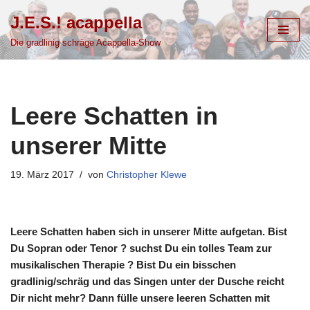
J.E.S.! acappella
Zum
Die gradlinig schräge Acappella-Show
Inhalt
springen
Leere Schatten in
unserer Mitte
19. März 2017
von
Christopher Klewe
Leere Schatten haben sich in unserer Mitte aufgetan. Bist
Du Sopran oder Tenor ? suchst Du ein tolles Team zur
musikalischen Therapie ? Bist Du ein bisschen
gradlinig/schräg und das Singen unter der Dusche reicht
Dir nicht mehr? Dann fülle unsere leeren Schatten mit