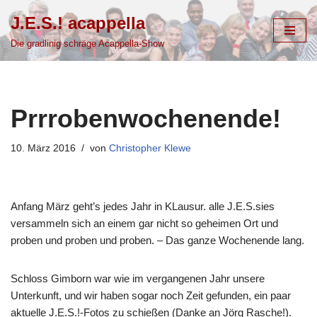
J.E.S.! acappella
Zum
Die gradlinig schräge Acappella-Show
Inhalt
springen
Prrrobenwochenende!
10. März 2016
von
Christopher Klewe
Anfang März geht’s jedes Jahr in KLausur. alle J.E.S.sies
versammeln sich an einem gar nicht so geheimen Ort und
proben und proben und proben. – Das ganze Wochenende lang.
Schloss Gimborn war wie im vergangenen Jahr unsere
Unterkunft, und wir haben sogar noch Zeit gefunden, ein paar
aktuelle J.E.S.!-Fotos zu schießen (Danke an Jörg Rasche!).