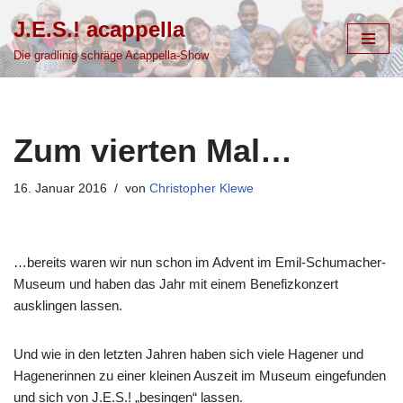
J.E.S.! acappella
Zum
Die gradlinig schräge Acappella-Show
Inhalt
springen
Zum vierten Mal…
16. Januar 2016
von
Christopher Klewe
…bereits waren wir nun schon im Advent im Emil-Schumacher-
Museum und haben das Jahr mit einem Benefizkonzert
ausklingen lassen.
Und wie in den letzten Jahren haben sich viele Hagener und
Hagenerinnen zu einer kleinen Auszeit im Museum eingefunden
und sich von J.E.S.! „besingen“ lassen.