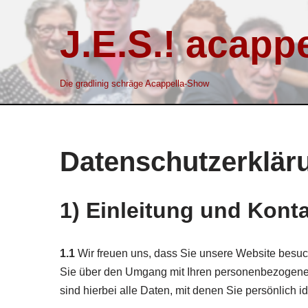
J.E.S.! acappe
Zum
Inhalt
springen
Die gradlinig schräge Acappella-Show
Datenschutzerklär
1) Einleitung und Kont
1.1
Wir freuen uns, dass Sie unsere Website besuch
Sie über den Umgang mit Ihren personenbezogene
sind hierbei alle Daten, mit denen Sie persönlich i