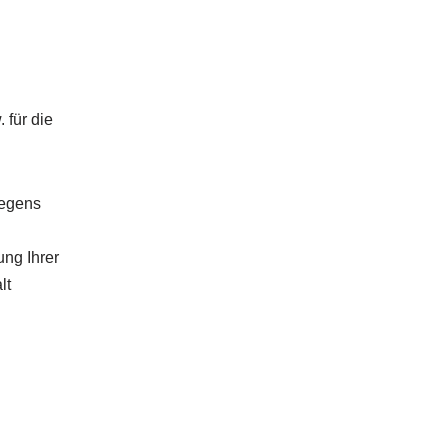
 für die
iegens
ung Ihrer
lt