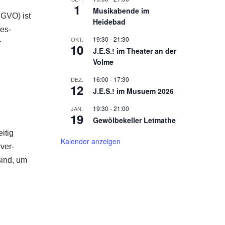
1
Musikabende im
SGVO) ist
Heidebad
jes-
19:30
-
21:30
OKT.
r
10
J.E.S.! im Theater an der
Volme
16:00
-
17:30
DEZ.
12
J.E.S.! im Musuem 2026
19:30
-
21:00
JAN.
19
Gewölbekeller Letmathe
itig
Kalender anzeigen
ver-
sind, um