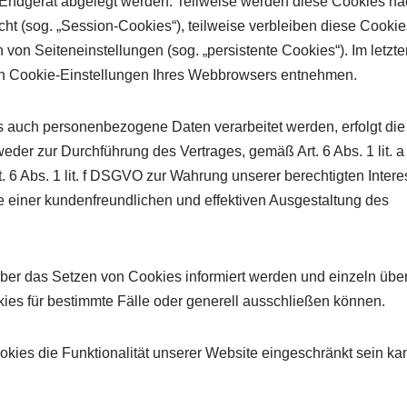
em Endgerät abgelegt werden. Teilweise werden diese Cookies n
t (sog. „Session-Cookies“), teilweise verbleiben diese Cookie
on Seiteneinstellungen (sog. „persistente Cookies“). Im letzte
en Cookie-Einstellungen Ihres Webbrowsers entnehmen.
s auch personenbezogene Daten verarbeitet werden, erfolgt die
weder zur Durchführung des Vertrages, gemäß Art. 6 Abs. 1 lit
t. 6 Abs. 1 lit. f DSGVO zur Wahrung unserer berechtigten Inter
e einer kundenfreundlichen und effektiven Ausgestaltung des
über das Setzen von Cookies informiert werden und einzeln übe
s für bestimmte Fälle oder generell ausschließen können.
kies die Funktionalität unserer Website eingeschränkt sein ka