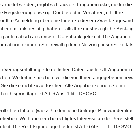
arbeitet werden, ergibt sich aus der Eingabemaske, die für die
e Registrierung das sog. Double-opt-in-Verfahren, d.h. Ihre
uvor Ihre Anmeldung über eine Ihnen zu diesem Zweck zugesand
altenem Link bestätigt haben. Falls Ihre diesbezügliche Bestät
ung automatisch aus unserer Datenbank gelöscht. Die Angabe d
nformationen können Sie freiwillig durch Nutzung unseres Portal
ur Vertragserfüllung erforderlichen Daten, auch evtl. Angaben zu
chen. Weiterhin speichern wir die von Ihnen angegebenen freiw
it Sie diese nicht zuvor löschen. Alle Angaben können Sie im
echtsgrundlage ist Art. 6 Abs. 1 lit. f DSGVO.
ntlichten Inhalte (wie z.B. öffentliche Beiträge, Pinnwandeinträ
treiben. Wir haben ein berechtigtes Interesse an der Bereitstel
ent. Die Rechtsgrundlage hierfür ist Art. 6 Abs. 1 lit. f DSGVO