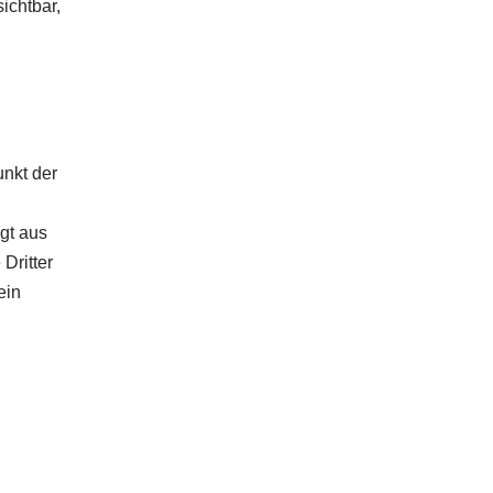
ichtbar,
nkt der
lgt aus
Dritter
ein