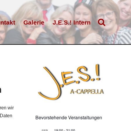
ntakt
Galerie
J.E.S.! Intern
n
ren wir
 Daten
Bevorstehende Veranstaltungen
19:00
-
21:00
SEP.