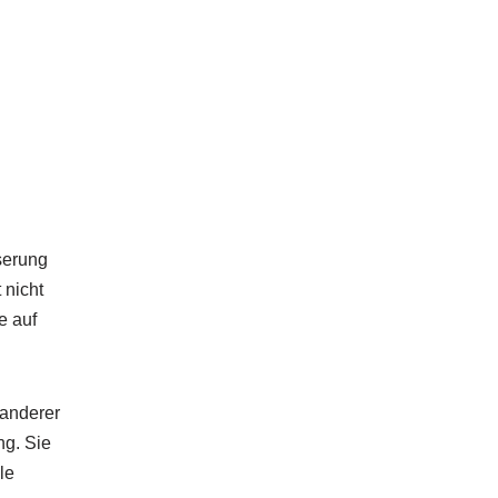
sserung
 nicht
e auf
anderer
ng. Sie
le