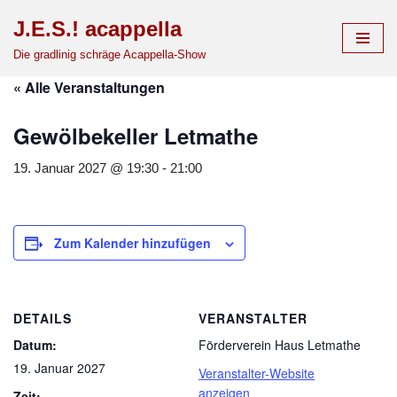
J.E.S.! acappella
Zum
Die gradlinig schräge Acappella-Show
Inhalt
« Alle Veranstaltungen
springen
Gewölbekeller Letmathe
19. Januar 2027 @ 19:30
-
21:00
Zum Kalender hinzufügen
DETAILS
VERANSTALTER
Datum:
Förderverein Haus Letmathe
19. Januar 2027
Veranstalter-Website
anzeigen
Zeit: