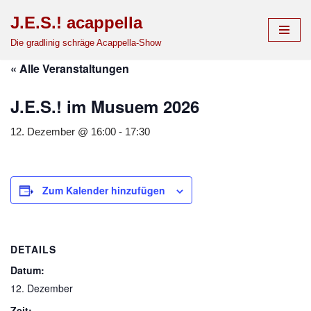
J.E.S.! acappella
Zum
Die gradlinig schräge Acappella-Show
Inhalt
« Alle Veranstaltungen
springen
J.E.S.! im Musuem 2026
12. Dezember @ 16:00
-
17:30
Zum Kalender hinzufügen
DETAILS
Datum:
12. Dezember
Zeit: