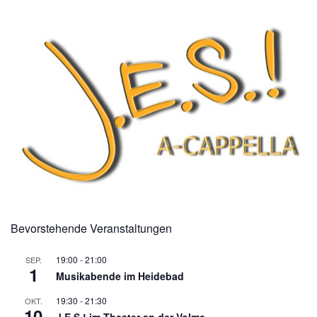
Bevorstehende Veranstaltungen
19:00
-
21:00
SEP.
1
Musikabende im Heidebad
19:30
-
21:30
OKT.
10
J.E.S.! im Theater an der Volme