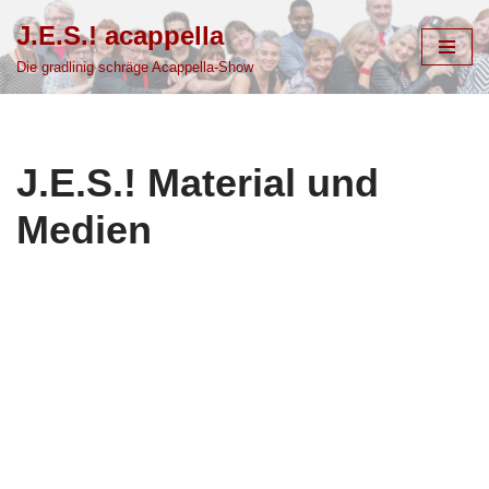
J.E.S.! acappella
Zum
Die gradlinig schräge Acappella-Show
Inhalt
springen
J.E.S.! Material und
Medien